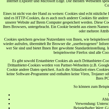
Internet Explorer und Microsoft Edge. Die meisten Webseiten spe
Co
Eines ist nicht von der Hand zu weisen: Cookies sind echt nützlich
sind es HTTP-Cookies, da es auch noch anderer Cookies für andere
unserer Website auf Ihrem Computer gespeichert werden. Diese Co
Ihres Browsers, untergebracht. Ein Cookie besteht aus einem Namen 
oder mehrere Attri
Cookies speichern gewisse Nutzerdaten von Ihnen, wie beispielswei
wieder aufrufen, übermittelt Ihr Browser die „userbezogenen“ Infor
wer Sie sind und bietet Ihnen Ihre gewohnte Standardeinstellung. 
beispielsweise Firefox sind alle Coo
Es gibt sowohl Erstanbieter Cookies als auch Drittanbieter-Cook
Drittanbieter-Cookies werden von Partner-Webseiten (z.B. Google A
Cookie andere Daten speichert. Auch die Ablaufzeit eines Cookies 
keine Software-Programme und enthalten keine Viren, Trojaner od
Ihres PC
So können zum Beispie
Abla
Verwendung: Untersc
Beispielhafter Wert: