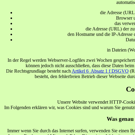
automatis
die Adresse (URL)
Browser 
das verwen
die Adresse (URL) der zu
den Hostname und die IP-Adresse d
Datu
in Dateien (We
In der Regel werden Webserver-Logfiles zwei Wochen gespeichert 
können jedoch nicht ausschließen, dass diese Daten bei
Die Rechtsgrundlage besteht nach
Artikel 6 Absatz 1 f DSGVO
(Re
besteht, den fehlerfreien Betrieb dieser Webseite d
Co
Unsere Website verwendet HTTP-Cookies
Im Folgenden erklären wir, was Cookies sind und warum Sie genutzt
Was genau 
Immer wenn Sie durch das Internet surfen, verwenden Sie einen Br