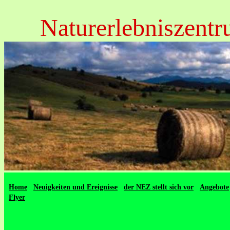
Naturerlebniszentr
Home
Neuigkeiten und Ereignisse
der NEZ stellt sich vor
Angebote
Flyer