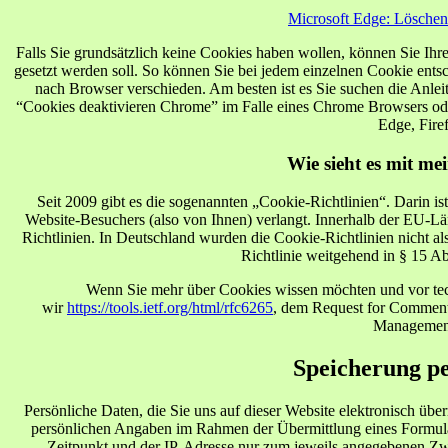
Microsoft Edge: Löschen
Falls Sie grundsätzlich keine Cookies haben wollen, können Sie Ihr
gesetzt werden soll. So können Sie bei jedem einzelnen Cookie entsc
nach Browser verschieden. Am besten ist es Sie suchen die Anle
“Cookies deaktivieren Chrome” im Falle eines Chrome Browsers od
Edge, Firef
Wie sieht es mit m
Seit 2009 gibt es die sogenannten „Cookie-Richtlinien“. Darin is
Website-Besuchers (also von Ihnen) verlangt. Innerhalb der EU-Län
Richtlinien. In Deutschland wurden die Cookie-Richtlinien nicht al
Richtlinie weitgehend in § 15 A
Wenn Sie mehr über Cookies wissen möchten und vor te
wir
https://tools.ietf.org/html/rfc6265
, dem Request for Comment
Managemen
Speicherung pe
Persönliche Daten, die Sie uns auf dieser Website elektronisch üb
persönlichen Angaben im Rahmen der Übermittlung eines Formu
Zeitpunkt und der IP-Adresse nur zum jeweils angegebenen Zwe