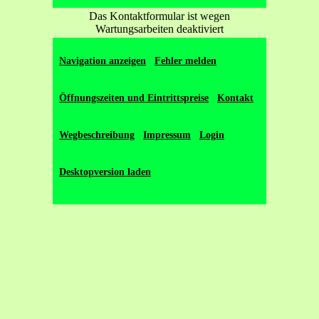
Das Kontaktformular ist wegen
Wartungsarbeiten deaktiviert
Navigation anzeigen
Fehler melden
Öffnungszeiten und Eintrittspreise
Kontakt
Wegbeschreibung
Impressum
Login
Copyright © 2026 Mirko Bürkner. Alle Rechte
Desktopversion laden
vorbehalten.