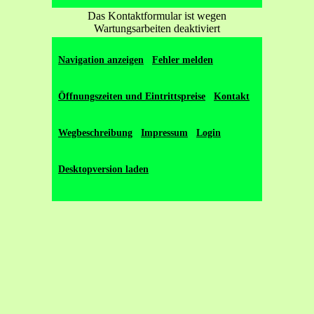
Das Kontaktformular ist wegen
Wartungsarbeiten deaktiviert
Navigation anzeigen
Fehler melden
Öffnungszeiten und Eintrittspreise
Kontakt
Wegbeschreibung
Impressum
Login
Copyright © 2026 Mirko Bürkner. Alle Rechte
Desktopversion laden
vorbehalten.